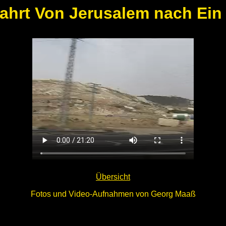
ahrt Von Jerusalem nach Ein
Übersicht
Fotos und Video-Aufnahmen von Georg Maaß